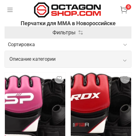
0
Перчатки для ММА в Новороссийске
Фильтры
Описание категории
Профессиональные перчатки для
ММА
Перчатки для ММА (смешанных боевых искусств)
– это специальные аксессуары, которые
используются для защиты рук и обеспечения
безопасности бойцов во время тренировок и
соревнований. Они отличаются от боксерских
перчаток тем, что имеют открытые пальцы и