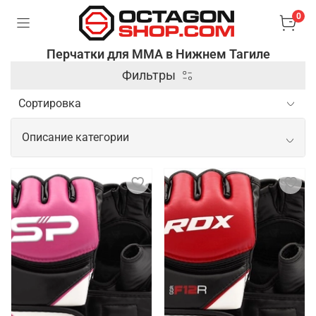
0
Перчатки для ММА в Нижнем Тагиле
Фильтры
Описание категории
Профессиональные перчатки для
ММА
Перчатки для ММА (смешанных боевых искусств)
– это специальные аксессуары, которые
используются для защиты рук и обеспечения
безопасности бойцов во время тренировок и
соревнований. Они отличаются от боксерских
перчаток тем, что имеют открытые пальцы и