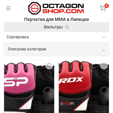
0
Перчатки для ММА в Липецке
Фильтры
Описание категории
Профессиональные перчатки для
ММА
Перчатки для ММА (смешанных боевых искусств)
– это специальные аксессуары, которые
используются для защиты рук и обеспечения
безопасности бойцов во время тренировок и
соревнований. Они отличаются от боксерских
перчаток тем, что имеют открытые пальцы и