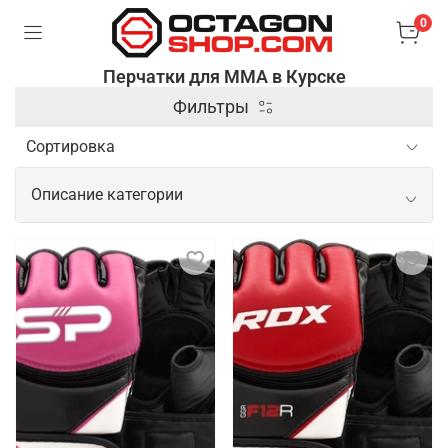
0
Перчатки для ММА в Курске
Фильтры
Описание категории
Профессиональные перчатки для
ММА
Перчатки для ММА (смешанных боевых искусств)
– это специальные аксессуары, которые
используются для защиты рук и обеспечения
безопасности бойцов во время тренировок и
соревнований. Они отличаются от боксерских
перчаток тем, что имеют открытые пальцы и