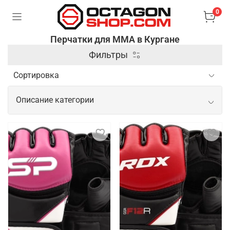
0
Перчатки для ММА в Кургане
Фильтры
Описание категории
Профессиональные перчатки для
ММА
Перчатки для ММА (смешанных боевых искусств)
– это специальные аксессуары, которые
используются для защиты рук и обеспечения
безопасности бойцов во время тренировок и
соревнований. Они отличаются от боксерских
перчаток тем, что имеют открытые пальцы и