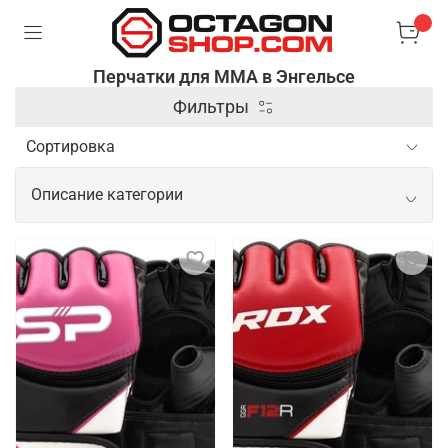
Перчатки для ММА в Энгельсе
Фильтры
Описание категории
Профессиональные перчатки для
ММА
Перчатки для ММА (смешанных боевых искусств)
– это специальные аксессуары, которые
используются для защиты рук и обеспечения
безопасности бойцов во время тренировок и
соревнований. Они отличаются от боксерских
перчаток тем, что имеют открытые пальцы и