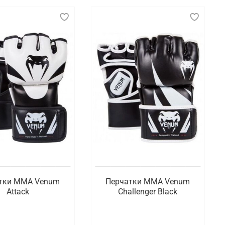
защиты рук и обеспечения безопасности бойцов во
ы и более гибкую конструкцию, позволяющую
убмиссии. Перчатки для ММА обычно имеют
ыми и быстрыми.
ий безопасность и защиту в их тренировки и
оборств.
ссортименте доступна экипировка, предназначенная
о Брянску.
тки ММА Venum
Перчатки ММА Venum
Attack
Challenger Black