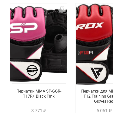
Перчатки для ММА (смешанных боевых искусств) – 
время тренировок и соревнований. Они отличаются
спортсменам использовать различные техники зах
меньший объем и вес, чем классические боксерск
Что мы предлагаем на выбор
Перчатки для ММА – неотъемлемый элемент экипир
соревнования. Мы хотим предложить на выбор моде
Где заказать перчатки для ММА от пр
В интернет-магазине Octagon Shop можно по хорош
для разных видов единоборств. Осуществляется бы
Перчатки MMA SP-GGR-
Перчатки для 
T17R+ Black Pink
F12 Training Gr
Gloves Re
3 771 ₽
5 061 ₽