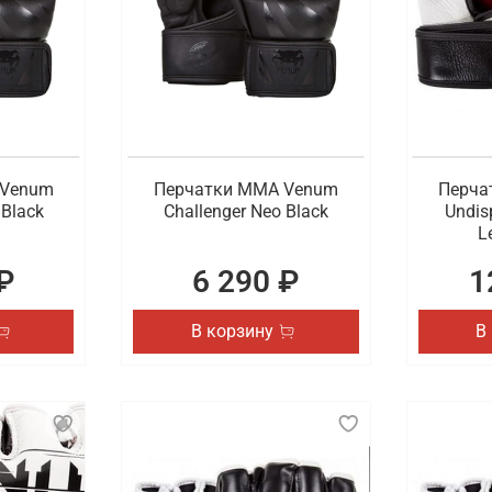
 Venum
Перчатки ММА Venum
Перча
 Black
Challenger Neo Black
Undis
L
₽
6 290 ₽
1
В корзину
В