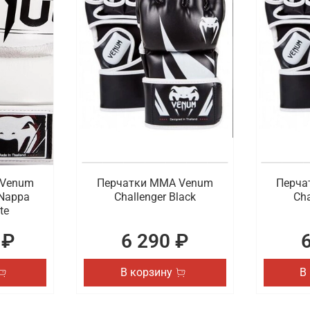
 Venum
Перчатки ММА Venum
Перча
 Nappa
Challenger Black
Cha
te
 ₽
6 290 ₽
В корзину
В