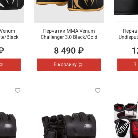
 Venum
Перчатки ММА Venum
Перча
ite/Black
Challenger 3.0 Black/Gold
Undisput
₽
8 490 ₽
1
В корзину
В