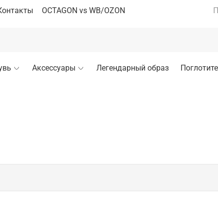
Контакты
OCTAGON vs WB/OZON
П
увь
Аксессуары
Легендарный образ
Поглотите
А