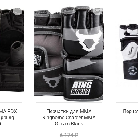
это специальные аксессуары, которые используются для 
 от боксерских перчаток тем, что имеют открытые пальц
вата и борьбы, такие как броски, удушающие приемы и с
ие перчатки, что позволяет бойцам быть более маневренн
овки для бойцов этой популярной дисциплины, привносящ
ли для самбо, тхэквондо, грепплинга и других видов един
оверенных брендов с доставкой по Брянску
ей цене купить профессиональные перчатки для ММА. В а
страя и удобная доставка оформленных онлайн заказов п
MMA RDX
Перчатки для ММА
Перча
appling
Ringhorns Charger MMA
d
Gloves Black
6 174 ₽