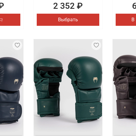
₽
2 352 ₽
Выбрать
В