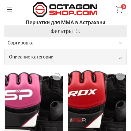
0
Перчатки для ММА в Астрахани
Фильтры
Описание категории
Профессиональные перчатки для
ММА
Перчатки для ММА (смешанных боевых искусств)
– это специальные аксессуары, которые
используются для защиты рук и обеспечения
безопасности бойцов во время тренировок и
соревнований. Они отличаются от боксерских
перчаток тем, что имеют открытые пальцы и