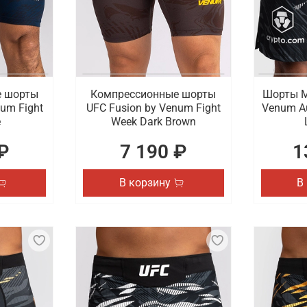
е шорты
Компрессионные шорты
Шорты М
num Fight
UFC Fusion by Venum Fight
Venum Au
e
Week Dark Brown
₽
7 190 ₽
1
В корзину
В