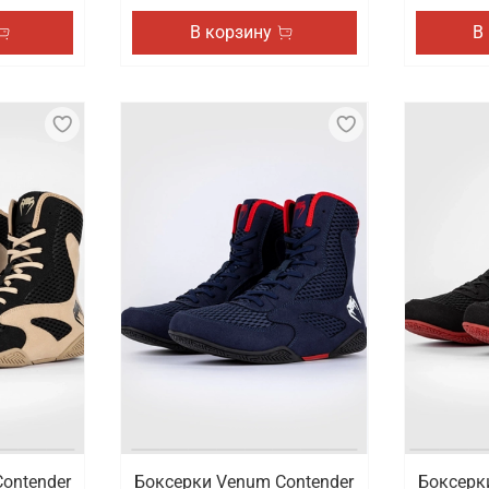
В корзину
В
ontender
Боксерки Venum Contender
Боксерк