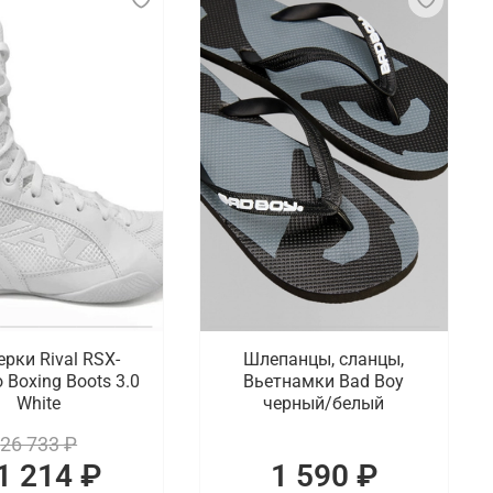
ерки Rival RSX-
Шлепанцы, сланцы,
o Boxing Boots 3.0
Вьетнамки Bad Boy
White
черный/белый
26 733 ₽
1 214 ₽
1 590 ₽