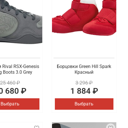
словий во время тренировки или соревнования
ых дизайнах и расцветках. Также в наличии
аде
ва. В ассортименте представлены модели от
удобная доставка оформленных покупок по
 Rival RSX-Genesis
Борцовки Green Hill Spark
g Boots 3.0 Grey
Красный
25 460 ₽
3 296 ₽
0 680 ₽
1 884 ₽
Выбрать
Выбрать