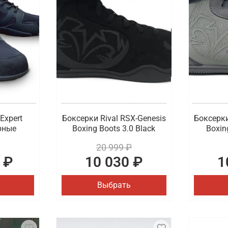
зе спортсмена, как и одежда. Для создания комфортных у
 предложить боксерки и борцовки, представленные в разн
.
для спорта с удобной доставкой в Зеленогр
ной цене купить спортивную обувь самого высокого качест
на рынке профессиональной экипировки для спорта. Есть 
Expert
Боксерки Rival RSX-Genesis
Боксерки
ерные
Boxing Boots 3.0 Black
Boxin
20 999 ₽
 ₽
10 030 ₽
1
Выбрать