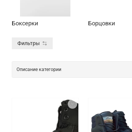
Боксерки
Борцовки
Фильтры
Описание категории
Спортивная обувь для начинающих и 
Спортивная обувь для спортсменов важна для обес
требуется пара с хорошей амортизацией и стабиль
на стопу. Такая обувь должна быть удобной, легко
Что мы предлагаем на выбор