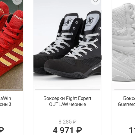
saWin
Боксерки Fight Expert
Бокс
асный
OUTLAW черные
Guerrer
8 285 ₽
₽
4 971 ₽
1