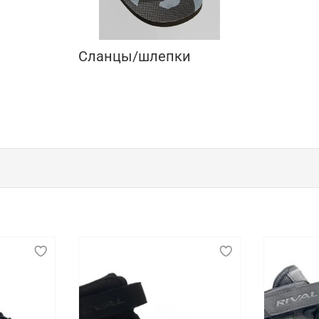
Сланцы/шлепки
профессиональных спортсменов
печения комфорта, поддержки и безопасности во время т
ной подошвой, которая помогает предотвратить травмы и 
й и достаточно универсальной, чтобы подходить для разны