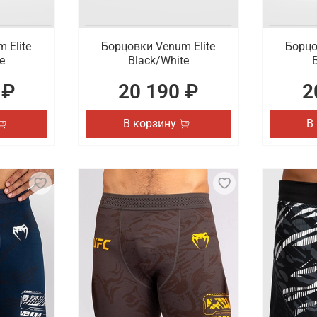
 Elite
Борцовки Venum Elite
Борцо
e
Black/White
 ₽
20 190 ₽
2
В корзину
В