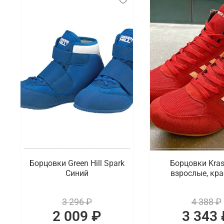
Борцовки Green Hill Spark
Борцовки Kra
Синий
взрослые, кр
3 296 ₽
4 388 ₽
2 009 ₽
3 343 