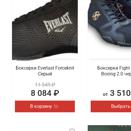
Обувь имеет такое же повышенное значение в обра
важно выбрать для себя идеальную пару. Мы хотим
сланцы и шлепки из коллекций спортивных брендов
Где заказать профессиональную обувь 
В интернет-магазине Octagon Shop можно по выгод
популярных брендов, которые уверенно держатся 
Зеленограду и всей России.
Боксерки Everlast Forceknit
Боксерки Fight 
Серый
Boxing 2.0 ч
11 549 ₽
8 084 ₽
3 510
от
В корзину
Выбрать