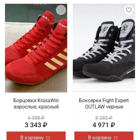
Борцовки KrasaWin
Боксерки Fight Expert
взрослые, красный
OUTLAW черные
4 388 ₽
8 285 ₽
3 343 ₽
4 971 ₽
В корзину
В корзину