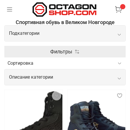
Спортивная обувь в Великом Новгороде
Подкатегории
Боксерки
Фильтры
Борцовки
Описание категории
Сланцы/шлепки
Спортивная обувь для начинающих и
профессиональных спортсменов
Спортивная обувь для спортсменов важна для
обеспечения комфорта, поддержки и безопасности
во время тренировок и соревнований. Новичкам