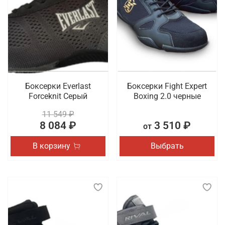
особенно требуется пара с хорошей амортизацией
и стабильной подошвой, которая помогает
предотвратить травмы и обеспечивает
правильное распределение нагрузки на стопу.
Такая обувь должна быть удобной, легкой и
достаточно универсальной, чтобы подходить для
разных видов физической активности.
Боксерки Everlast
Боксерки Fight Expert
Что мы предлагаем на выбор
Forceknit Серый
Boxing 2.0 черные
11 549 ₽
Обувь имеет такое же повышенное значение в
8 084 ₽
3 510 ₽
от
образе спортсмена, как и одежда. Для создания
комфортных условий во время тренировки или
В корзину
Выбрать
соревнования важно выбрать для себя идеальную
пару. Мы хотим предложить боксерки и борцовки,
представленные в разных дизайнах и расцветках.
Также в наличии сланцы и шлепки из коллекций
спортивных брендов.
Где заказать профессиональную