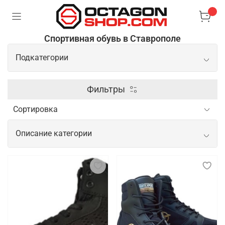
Спортивная обувь в Ставрополе
Подкатегории
Боксерки
Фильтры
Борцовки
Описание категории
Сланцы/шлепки
Спортивная обувь для начинающих и
профессиональных спортсменов
Спортивная обувь для спортсменов важна для
обеспечения комфорта, поддержки и безопасности
во время тренировок и соревнований. Новичкам