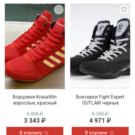
Борцовки KrasaWin
Боксерки Fight Expert
взрослые, красный
OUTLAW черные
4 388 ₽
8 285 ₽
3 343 ₽
4 971 ₽
В корзину
В корзину