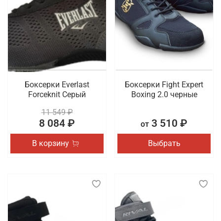
особенно требуется пара с хорошей амортизацией
и стабильной подошвой, которая помогает
предотвратить травмы и обеспечивает
правильное распределение нагрузки на стопу.
Такая обувь должна быть удобной, легкой и
достаточно универсальной, чтобы подходить для
разных видов физической активности.
Боксерки Everlast
Боксерки Fight Expert
Что мы предлагаем на выбор
Forceknit Серый
Boxing 2.0 черные
11 549 ₽
Обувь имеет такое же повышенное значение в
8 084 ₽
3 510 ₽
от
образе спортсмена, как и одежда. Для создания
комфортных условий во время тренировки или
В корзину
Выбрать
соревнования важно выбрать для себя идеальную
пару. Мы хотим предложить боксерки и борцовки,
представленные в разных дизайнах и расцветках.
Также в наличии сланцы и шлепки из коллекций
спортивных брендов.
Где заказать профессиональную