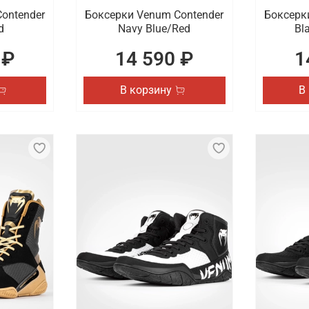
ontender
Боксерки Venum Contender
Боксерк
d
Navy Blue/Red
Bl
 ₽
14 590 ₽
1
В корзину
В