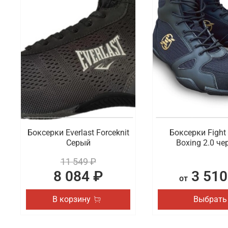
Что мы предлагаем на выбор
Обувь имеет такое же повышенное значение в обра
важно выбрать для себя идеальную пару. Мы хотим
сланцы и шлепки из коллекций спортивных брендов
Где заказать профессиональную обувь
В интернет-магазине Octagon Shop можно по выгод
популярных брендов, которые уверенно держатся н
на-Дону и всей России.
Боксерки Everlast Forceknit
Боксерки Fight 
Серый
Boxing 2.0 ч
11 549 ₽
8 084 ₽
3 510
от
В корзину
Выбрать