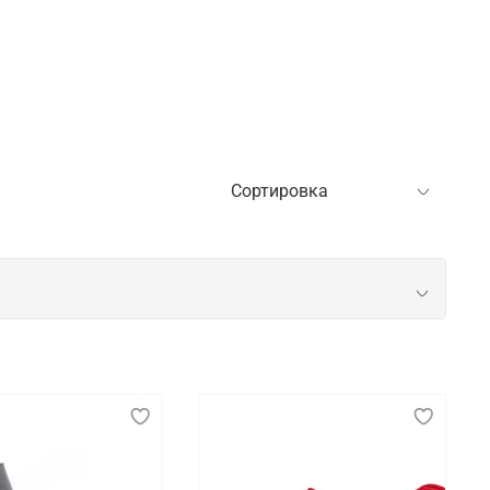
ренировок и соревнований. Новичкам особенно
обеспечивает правильное распределение нагрузки
х видов физической активности.