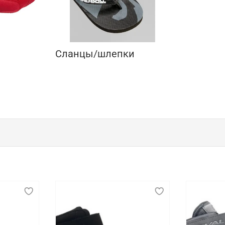
Сланцы/шлепки
профессиональных спортсменов
печения комфорта, поддержки и безопасности во время т
ной подошвой, которая помогает предотвратить травмы и 
й и достаточно универсальной, чтобы подходить для разны