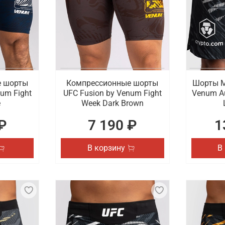
е шорты
Компрессионные шорты
Шорты М
num Fight
UFC Fusion by Venum Fight
Venum Au
e
Week Dark Brown
₽
7 190 ₽
1
В корзину
В