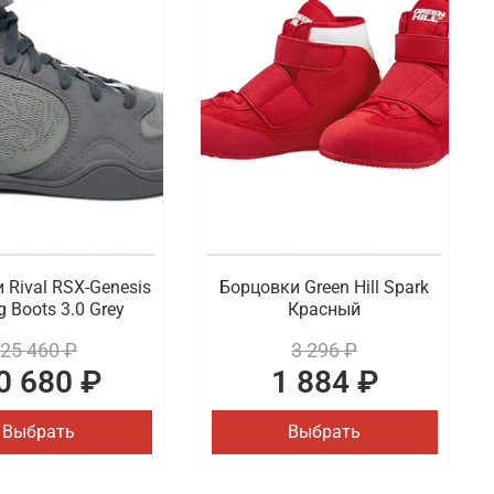
словий во время тренировки или соревнования
ых дизайнах и расцветках. Также в наличии
-на-Дону
ва. В ассортименте представлены модели от
удобная доставка оформленных покупок по Ростову-
 Rival RSX-Genesis
Борцовки Green Hill Spark
g Boots 3.0 Grey
Красный
25 460 ₽
3 296 ₽
0 680 ₽
1 884 ₽
Выбрать
Выбрать