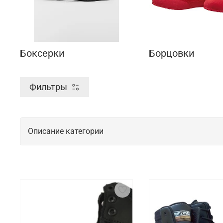
Боксерки
Борцовки
Фильтры
Описание категории
Спортивная обувь для начинающих и 
Спортивная обувь для спортсменов важна для обес
требуется пара с хорошей амортизацией и стабиль
на стопу. Такая обувь должна быть удобной, легко