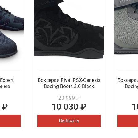
зе спортсмена, как и одежда. Для создания комфортных у
 предложить боксерки и борцовки, представленные в разн
.
 для спорта с удобной доставкой в Ростове
ной цене купить спортивную обувь самого высокого качест
а рынке профессиональной экипировки для спорта. Есть 
Expert
Боксерки Rival RSX-Genesis
Боксерки
ерные
Boxing Boots 3.0 Black
Boxin
20 999 ₽
 ₽
10 030 ₽
1
Выбрать