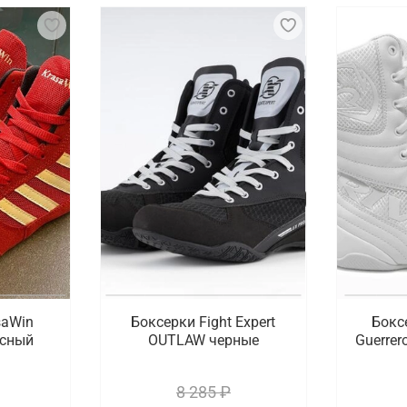
saWin
Боксерки Fight Expert
Бокс
асный
OUTLAW черные
Guerrer
8 285 ₽