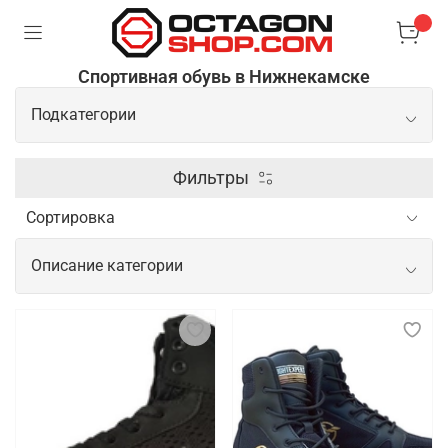
Спортивная обувь в Нижнекамске
Подкатегории
Боксерки
Фильтры
Борцовки
Описание категории
Сланцы/шлепки
Спортивная обувь для начинающих и
профессиональных спортсменов
Спортивная обувь для спортсменов важна для
обеспечения комфорта, поддержки и безопасности
во время тренировок и соревнований. Новичкам