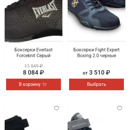
особенно требуется пара с хорошей амортизацией
и стабильной подошвой, которая помогает
предотвратить травмы и обеспечивает
правильное распределение нагрузки на стопу.
Такая обувь должна быть удобной, легкой и
достаточно универсальной, чтобы подходить для
разных видов физической активности.
Боксерки Everlast
Боксерки Fight Expert
Что мы предлагаем на выбор
Forceknit Серый
Boxing 2.0 черные
11 549 ₽
Обувь имеет такое же повышенное значение в
8 084 ₽
3 510 ₽
от
образе спортсмена, как и одежда. Для создания
комфортных условий во время тренировки или
В корзину
Выбрать
соревнования важно выбрать для себя идеальную
пару. Мы хотим предложить боксерки и борцовки,
представленные в разных дизайнах и расцветках.
Также в наличии сланцы и шлепки из коллекций
спортивных брендов.
Где заказать профессиональную