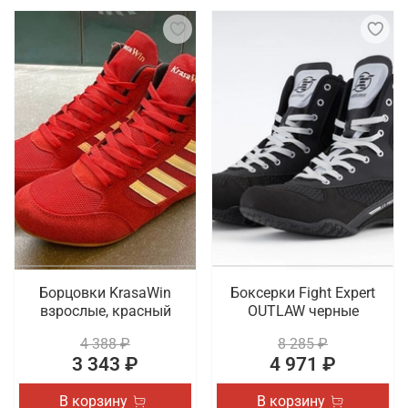
Борцовки KrasaWin
Боксерки Fight Expert
взрослые, красный
OUTLAW черные
4 388 ₽
8 285 ₽
3 343 ₽
4 971 ₽
В корзину
В корзину