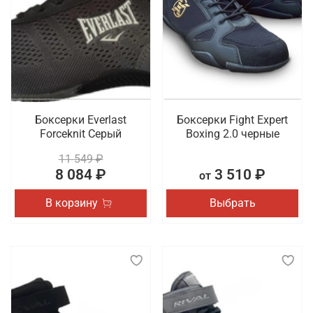
особенно требуется пара с хорошей амортизацией
и стабильной подошвой, которая помогает
предотвратить травмы и обеспечивает
правильное распределение нагрузки на стопу.
Такая обувь должна быть удобной, легкой и
достаточно универсальной, чтобы подходить для
разных видов физической активности.
Боксерки Everlast
Боксерки Fight Expert
Что мы предлагаем на выбор
Forceknit Серый
Boxing 2.0 черные
11 549 ₽
Обувь имеет такое же повышенное значение в
8 084 ₽
3 510 ₽
от
образе спортсмена, как и одежда. Для создания
комфортных условий во время тренировки или
В корзину
Выбрать
соревнования важно выбрать для себя идеальную
пару. Мы хотим предложить боксерки и борцовки,
представленные в разных дизайнах и расцветках.
Также в наличии сланцы и шлепки из коллекций
спортивных брендов.
Где заказать профессиональную