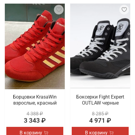
Борцовки KrasaWin
Боксерки Fight Expert
взрослые, красный
OUTLAW черные
4 388 ₽
8 285 ₽
3 343 ₽
4 971 ₽
В корзину
В корзину