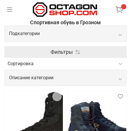
Спортивная обувь в Грозном
Подкатегории
Боксерки
Фильтры
Борцовки
Описание категории
Сланцы/шлепки
Спортивная обувь для начинающих и
профессиональных спортсменов
Спортивная обувь для спортсменов важна для
обеспечения комфорта, поддержки и безопасности
во время тренировок и соревнований. Новичкам