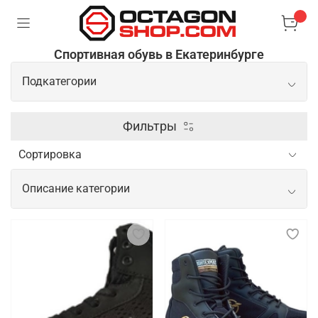
Спортивная обувь в Екатеринбурге
Подкатегории
Боксерки
Фильтры
Борцовки
Описание категории
Сланцы/шлепки
Спортивная обувь для начинающих и
профессиональных спортсменов
Спортивная обувь для спортсменов важна для
обеспечения комфорта, поддержки и безопасности
во время тренировок и соревнований. Новичкам