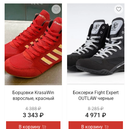
Борцовки KrasaWin
Боксерки Fight Expert
взрослые, красный
OUTLAW черные
4 388 ₽
8 285 ₽
3 343 ₽
4 971 ₽
В корзину
В корзину