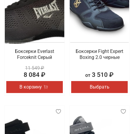
особенно требуется пара с хорошей амортизацией
и стабильной подошвой, которая помогает
предотвратить травмы и обеспечивает
правильное распределение нагрузки на стопу.
Такая обувь должна быть удобной, легкой и
достаточно универсальной, чтобы подходить для
разных видов физической активности.
Боксерки Everlast
Боксерки Fight Expert
Что мы предлагаем на выбор
Forceknit Серый
Boxing 2.0 черные
11 549 ₽
Обувь имеет такое же повышенное значение в
8 084 ₽
3 510 ₽
от
образе спортсмена, как и одежда. Для создания
комфортных условий во время тренировки или
В корзину
Выбрать
соревнования важно выбрать для себя идеальную
пару. Мы хотим предложить боксерки и борцовки,
представленные в разных дизайнах и расцветках.
Также в наличии сланцы и шлепки из коллекций
спортивных брендов.
Где заказать профессиональную