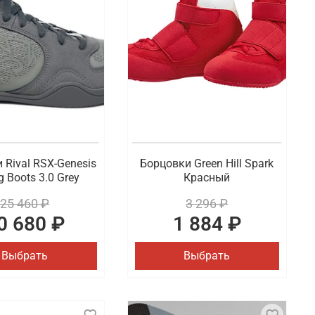
словий во время тренировки или соревнования
ых дизайнах и расцветках. Также в наличии
ва. В ассортименте представлены модели от
удобная доставка оформленных покупок по Братску
 Rival RSX-Genesis
Борцовки Green Hill Spark
g Boots 3.0 Grey
Красный
25 460 ₽
3 296 ₽
0 680 ₽
1 884 ₽
Выбрать
Выбрать