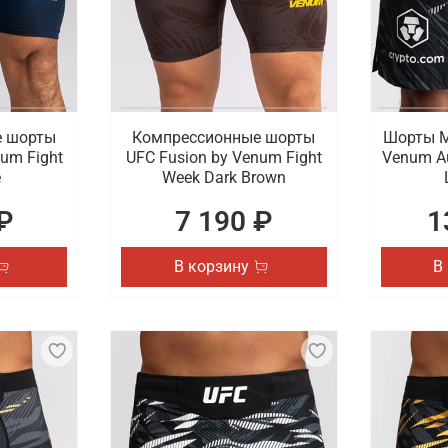
е шорты
Компрессионные шорты
Шорты М
num Fight
UFC Fusion by Venum Fight
Venum Au
e
Week Dark Brown
₽
7 190 ₽
1
В корзину
В