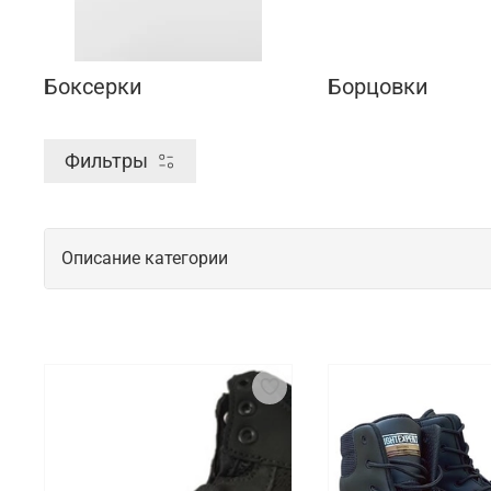
Боксерки
Борцовки
Фильтры
Описание категории
Спортивная обувь для начинающих и 
Спортивная обувь для спортсменов важна для обес
требуется пара с хорошей амортизацией и стабиль
на стопу. Такая обувь должна быть удобной, легко
Что мы предлагаем на выбор