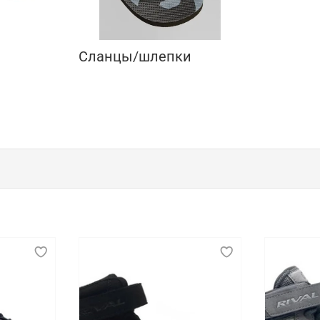
Сланцы/шлепки
профессиональных спортсменов
печения комфорта, поддержки и безопасности во время т
ной подошвой, которая помогает предотвратить травмы и 
й и достаточно универсальной, чтобы подходить для разны