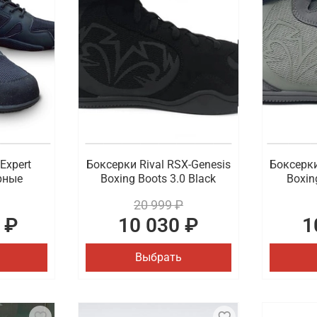
зе спортсмена, как и одежда. Для создания комфортных у
 предложить боксерки и борцовки, представленные в разн
.
для спорта с удобной доставкой в Братске
ной цене купить спортивную обувь самого высокого качест
а рынке профессиональной экипировки для спорта. Есть 
Expert
Боксерки Rival RSX-Genesis
Боксерки
ерные
Boxing Boots 3.0 Black
Boxin
20 999 ₽
 ₽
10 030 ₽
1
Выбрать