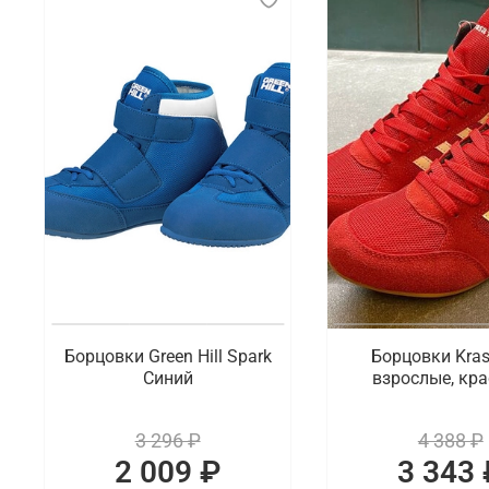
Борцовки Green Hill Spark
Борцовки Kra
Синий
взрослые, кр
3 296 ₽
4 388 ₽
2 009 ₽
3 343 