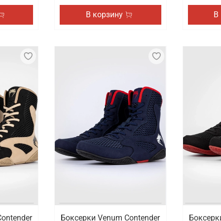
В корзину
В
ontender
Боксерки Venum Contender
Боксерк