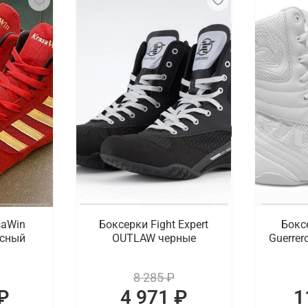
saWin
Боксерки Fight Expert
Бокс
асный
OUTLAW черные
Guerrer
8 285 ₽
₽
4 971 ₽
1