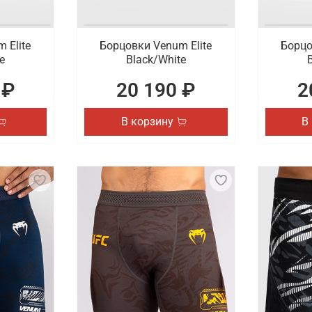
 Elite
Борцовки Venum Elite
Борцо
e
Black/White
 ₽
20 190 ₽
2
В корзину
В