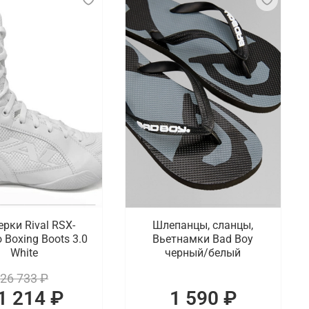
ерки Rival RSX-
Шлепанцы, сланцы,
o Boxing Boots 3.0
Вьетнамки Bad Boy
White
черный/белый
26 733 ₽
1 214 ₽
1 590 ₽