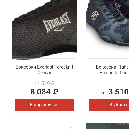
Обувь имеет такое же повышенное значение в обра
важно выбрать для себя идеальную пару. Мы хотим
сланцы и шлепки из коллекций спортивных брендов
Где заказать профессиональную обувь 
В интернет-магазине Octagon Shop можно по выгод
популярных брендов, которые уверенно держатся н
и всей России.
Боксерки Everlast Forceknit
Боксерки Fight 
Серый
Boxing 2.0 ч
11 549 ₽
8 084 ₽
3 510
от
В корзину
Выбрать