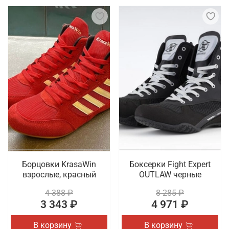
Борцовки KrasaWin
Боксерки Fight Expert
взрослые, красный
OUTLAW черные
4 388 ₽
8 285 ₽
3 343 ₽
4 971 ₽
В корзину
В корзину