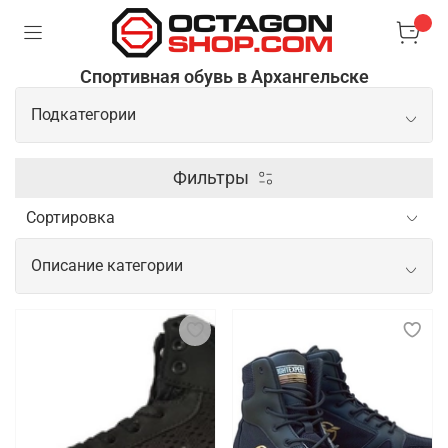
Спортивная обувь в Архангельске
Подкатегории
Боксерки
Фильтры
Борцовки
Описание категории
Сланцы/шлепки
Спортивная обувь для начинающих и
профессиональных спортсменов
Спортивная обувь для спортсменов важна для
обеспечения комфорта, поддержки и безопасности
во время тренировок и соревнований. Новичкам