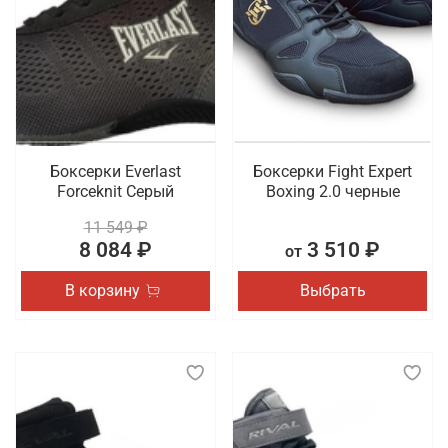
особенно требуется пара с хорошей амортизацией
и стабильной подошвой, которая помогает
предотвратить травмы и обеспечивает
правильное распределение нагрузки на стопу.
Такая обувь должна быть удобной, легкой и
достаточно универсальной, чтобы подходить для
разных видов физической активности.
Боксерки Everlast
Боксерки Fight Expert
Что мы предлагаем на выбор
Forceknit Серый
Boxing 2.0 черные
11 549 ₽
Обувь имеет такое же повышенное значение в
8 084 ₽
3 510 ₽
от
образе спортсмена, как и одежда. Для создания
комфортных условий во время тренировки или
В корзину
Выбрать
соревнования важно выбрать для себя идеальную
пару. Мы хотим предложить боксерки и борцовки,
представленные в разных дизайнах и расцветках.
Также в наличии сланцы и шлепки из коллекций
спортивных брендов.
Где заказать профессиональную