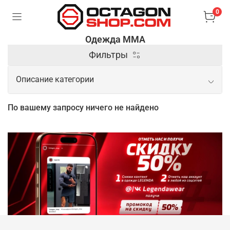
0
Одежда ММА
Фильтры
Описание категории
Профессиональная одежда для MMA
По вашему запросу ничего не найдено
от проверенных брендов
Профессиональная одежда для MMA играет
ключевую роль в обеспечении безопасности и
комфорта бойца во время тренировок и
соревнований. Она разрабатывается с учетом
особенностей интенсивных физических нагрузок и
необходимости в максимальной свободе
движений. Материалы, которые используются при
пошиве специализированной одежды, являются