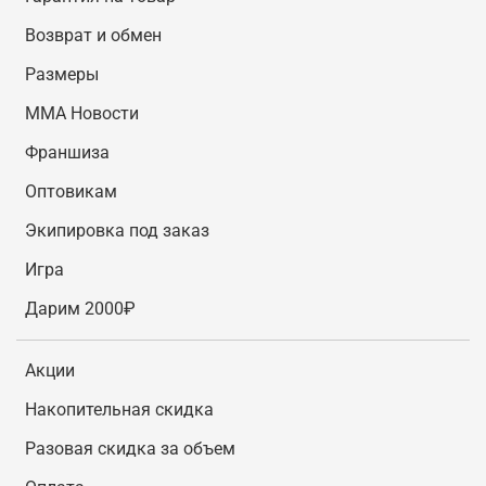
В интернет-магазине Octagon Shop можно купить
одежду для MMA. В каталоге представлены
Возврат и обмен
разные товары, которые могут заинтересовать
Размеры
начинающих и профессиональных спортсменов.
Речь идет как про элементы экипировки, так и
MMA Новости
про защитные аксессуары. Осуществляется
Франшиза
быстрая доставка оформленных на сайте покупок
по России.
Оптовикам
Экипировка под заказ
Игра
Дарим 2000₽
Акции
Накопительная скидка
Разовая скидка за объем