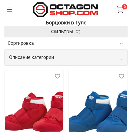
0
Борцовки в Туле
Фильтры
Описание категории
Спортивные борцовки для
продуктивных и комфортных
тренировок
Борцовки — это специализированная спортивная
обувь, предназначенная для занятий борьбой и
другими единоборствами. Они отличаются
легкостью, гибкостью и прочной подошвой,
которая обеспечивает хорошее сцепление с