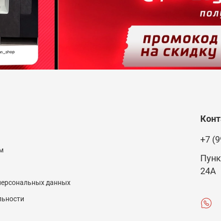
Кон
+7 (9
м
Пунк
24А
 персональных данных
льности