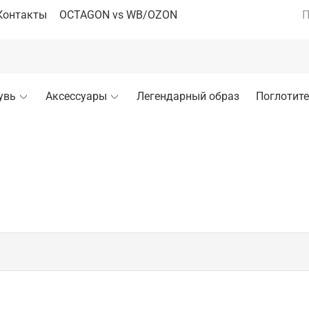
Контакты
OCTAGON vs WB/OZON
П
увь
Аксессуары
Легендарный образ
Поглотите
ных и комфортных тренировок