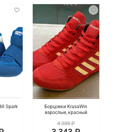
увь, предназначенная для занятий борьбой и другими еди
ает хорошее сцепление с поверхностью и устойчивость во
аются по материалу, конструкции и уровню поддержки. П
верхности и быстроты движений, а также усиленную фикс
 дополнительной амортизацией.
ыстрой доставкой в Рязани
ной цене купить спортивные борцовки. На выбор доступн
ке. Осуществляется быстрая доставка оформленных онлайн
ll Spark
Борцовки KrasaWin
взрослые, красный
4 388 ₽
₽
3 343 ₽