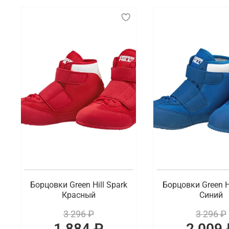
Борцовки — это специализированная спортивная об
гибкостью и прочной подошвой, которая обеспечив
Что мы предлагаем на выбор
Существуют разные виды борцовок, которые отлич
подошву для максимальной чувствительности к по
предлагаются более мягкие и удобные варианты с
Где заказать борцовки для спорта с б
В интернет-магазине Octagon Shop можно по выгод
расцветки. В наличии обувь для спорта на шнуров
Борцовки Green Hill Spark
Борцовки Green Hi
Красный
Синий
3 296 ₽
3 296 ₽
1 884 ₽
2 009 