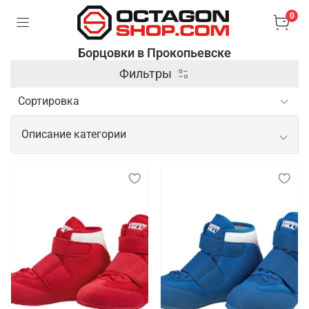
0
Борцовки в Прокопьевске
Фильтры
Описание категории
Спортивные борцовки для
продуктивных и комфортных
тренировок
Борцовки — это специализированная спортивная
обувь, предназначенная для занятий борьбой и
другими единоборствами. Они отличаются
легкостью, гибкостью и прочной подошвой,
которая обеспечивает хорошее сцепление с