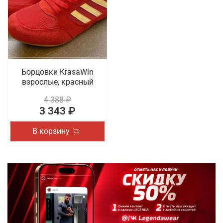
выбор доступны разные актуальные размеры и
трендовые расцветки. В наличии обувь для спорта
на шнуровке. Осуществляется быстрая доставка
оформленных онлайн покупок по Прокопьевску.
Борцовки KrasaWin
взрослые, красный
4 388 ₽
3 343 ₽
В корзину