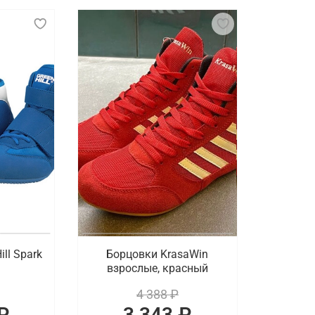
увь, предназначенная для занятий борьбой и другими еди
ает хорошее сцепление с поверхностью и устойчивость во
аются по материалу, конструкции и уровню поддержки. П
верхности и быстроты движений, а также усиленную фикс
 дополнительной амортизацией.
ыстрой доставкой в Хабаровске
ной цене купить спортивные борцовки. На выбор доступн
ке. Осуществляется быстрая доставка оформленных онлайн
ll Spark
Борцовки KrasaWin
взрослые, красный
4 388 ₽
₽
3 343 ₽