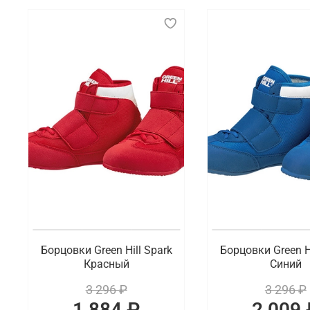
Борцовки — это специализированная спортивная об
гибкостью и прочной подошвой, которая обеспечив
Что мы предлагаем на выбор
Существуют разные виды борцовок, которые отлич
подошву для максимальной чувствительности к по
предлагаются более мягкие и удобные варианты с
Где заказать борцовки для спорта с б
В интернет-магазине Octagon Shop можно по выгод
расцветки. В наличии обувь для спорта на шнуров
Борцовки Green Hill Spark
Борцовки Green Hi
Красный
Синий
3 296 ₽
3 296 ₽
1 884 ₽
2 009 