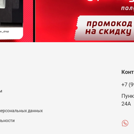
Кон
+7 (9
м
Пунк
24А
 персональных данных
льности