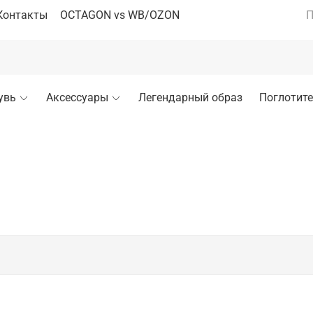
Контакты
OCTAGON vs WB/OZON
П
увь
Аксессуары
Легендарный образ
Поглотите
ных и комфортных тренировок