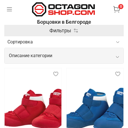
0
Борцовки в Белгороде
Фильтры
Описание категории
Спортивные борцовки для
продуктивных и комфортных
тренировок
Борцовки — это специализированная спортивная
обувь, предназначенная для занятий борьбой и
другими единоборствами. Они отличаются
легкостью, гибкостью и прочной подошвой,
которая обеспечивает хорошее сцепление с