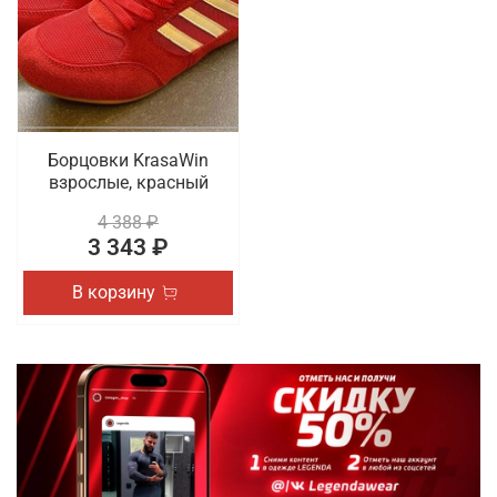
выбор доступны разные актуальные размеры и
трендовые расцветки. В наличии обувь для спорта
на шнуровке. Осуществляется быстрая доставка
оформленных онлайн покупок по Белгороду.
Борцовки KrasaWin
взрослые, красный
4 388 ₽
3 343 ₽
В корзину