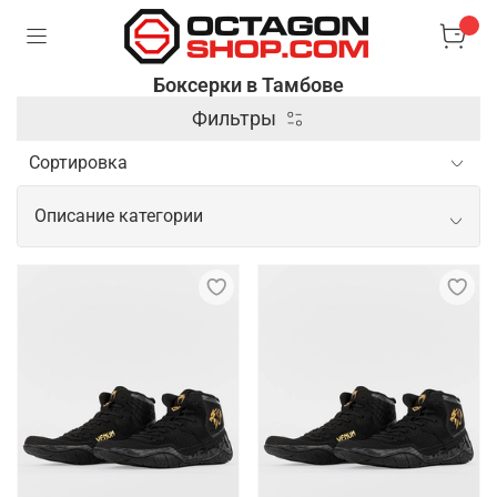
Боксерки в Тамбове
Фильтры
Описание категории
Спортивные боксерки для
эффективных и безопасных
тренировок
Боксерки – это модная и стильная обувь, которая
отлично подходит для активного образа жизни.
Они имеют легкую и гибкую конструкцию, которая
обеспечивает комфорт и свободу движений.
Боксерки изготовлены из высококачественных