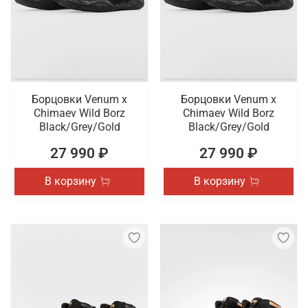
наличии профессиональная обувь для спорта,
которая отличается высоким качеством
исполнения. Осуществляется быстрая доставка
оформленных онлайн заказов по Тамбову.
Борцовки Venum x
Борцовки Venum x
Chimaev Wild Borz
Chimaev Wild Borz
Black/Grey/Gold
Black/Grey/Gold
27 990 ₽
27 990 ₽
В корзину
В корзину