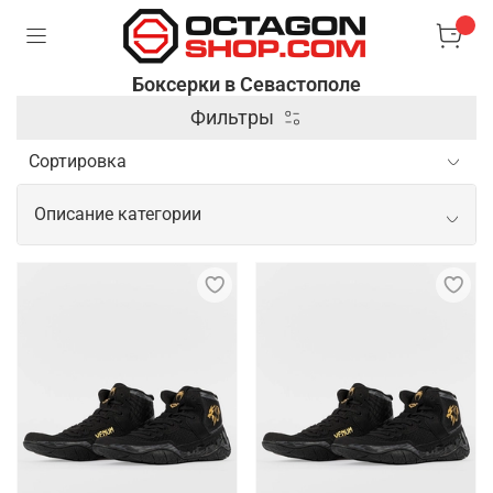
Боксерки в Севастополе
Фильтры
Описание категории
Спортивные боксерки для
эффективных и безопасных
тренировок
Боксерки – это модная и стильная обувь, которая
отлично подходит для активного образа жизни.
Они имеют легкую и гибкую конструкцию, которая
обеспечивает комфорт и свободу движений.
Боксерки изготовлены из высококачественных