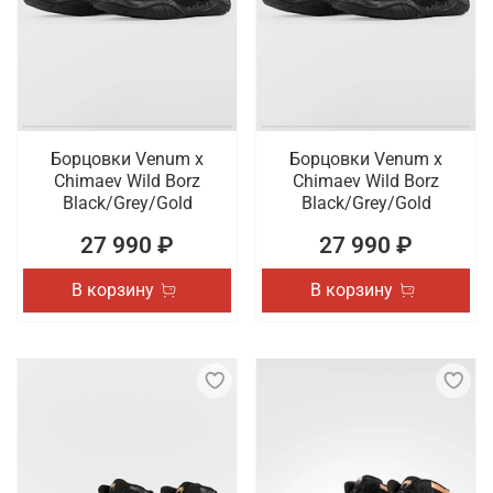
наличии профессиональная обувь для спорта,
которая отличается высоким качеством
исполнения. Осуществляется быстрая доставка
оформленных онлайн заказов по Севастополю.
Борцовки Venum x
Борцовки Venum x
Chimaev Wild Borz
Chimaev Wild Borz
Black/Grey/Gold
Black/Grey/Gold
27 990 ₽
27 990 ₽
В корзину
В корзину