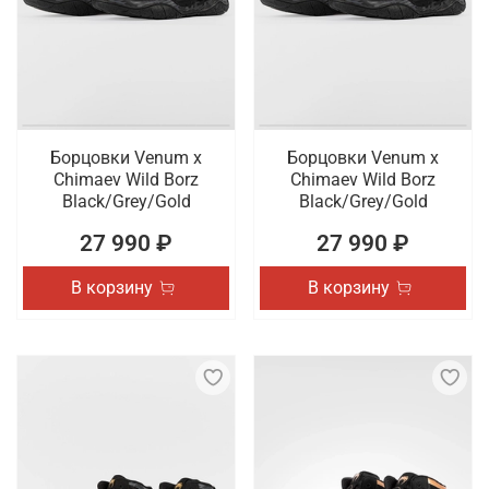
спортивные боксерки от известных брендов. В
наличии профессиональная обувь для спорта,
которая отличается высоким качеством
исполнения. Осуществляется быстрая доставка
оформленных онлайн заказов по Ростову-на-Дону.
Борцовки Venum x
Борцовки Venum x
Chimaev Wild Borz
Chimaev Wild Borz
Black/Grey/Gold
Black/Grey/Gold
27 990 ₽
27 990 ₽
В корзину
В корзину