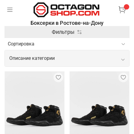
Боксерки в Ростове-на-Дону
Фильтры
Описание категории
Спортивные боксерки для
эффективных и безопасных
тренировок
Боксерки – это модная и стильная обувь, которая
отлично подходит для активного образа жизни.
Они имеют легкую и гибкую конструкцию, которая
обеспечивает комфорт и свободу движений.
Боксерки изготовлены из высококачественных