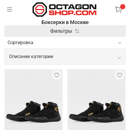
Боксерки в Москве
Фильтры
Описание категории
Спортивные боксерки для
эффективных и безопасных
тренировок
Боксерки – это модная и стильная обувь, которая
отлично подходит для активного образа жизни.
Они имеют легкую и гибкую конструкцию, которая
обеспечивает комфорт и свободу движений.
Боксерки изготовлены из высококачественных