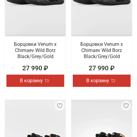
наличии профессиональная обувь для спорта,
которая отличается высоким качеством
исполнения. Осуществляется быстрая доставка
оформленных онлайн заказов по Москве.
Борцовки Venum x
Борцовки Venum x
Chimaev Wild Borz
Chimaev Wild Borz
Black/Grey/Gold
Black/Grey/Gold
27 990 ₽
27 990 ₽
В корзину
В корзину