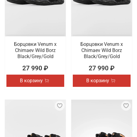
наличии профессиональная обувь для спорта,
которая отличается высоким качеством
исполнения. Осуществляется быстрая доставка
оформленных онлайн заказов по Костроме.
Борцовки Venum x
Борцовки Venum x
Chimaev Wild Borz
Chimaev Wild Borz
Black/Grey/Gold
Black/Grey/Gold
27 990 ₽
27 990 ₽
В корзину
В корзину