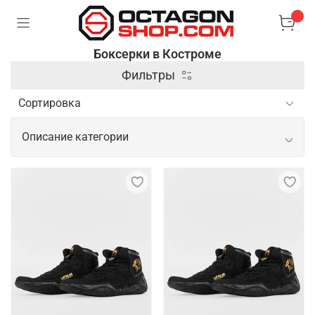
Боксерки в Костроме
Фильтры
Описание категории
Спортивные боксерки для
эффективных и безопасных
тренировок
Боксерки – это модная и стильная обувь, которая
отлично подходит для активного образа жизни.
Они имеют легкую и гибкую конструкцию, которая
обеспечивает комфорт и свободу движений.
Боксерки изготовлены из высококачественных