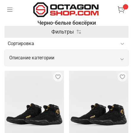
Черно-белые боксёрки
Фильтры
Описание категории
Спортивные черно-белые боксерки от
популярных производителей
Черно-белые боксерки привлекают внимание
своим контрастным дизайном, который
подчеркивает динамичность и современность в
образе спортсмена. Такая расцветка хорошо
сочетается с разной спортивной экипировкой и
подходит для тех, кто хочет выделиться на ринге