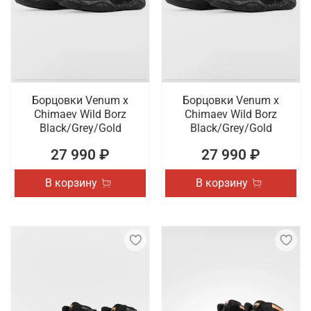
боксерки от бренда Rival. В наличии качественная
обувь и одежда для тех, кто занимается
профессиональным или любительским спортом.
Для покупателей действует предложение об
оперативной доставке покупок по разным
городам России.
Борцовки Venum x
Борцовки Venum x
Chimaev Wild Borz
Chimaev Wild Borz
Black/Grey/Gold
Black/Grey/Gold
27 990 ₽
27 990 ₽
В корзину
В корзину