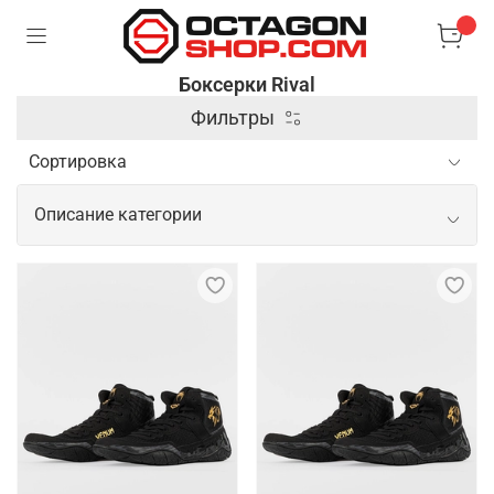
Боксерки Rival
Фильтры
Описание категории
Профессиональные боксерки от
известного бренда Rival
Спортивные боксерки, выпуском которых
занимается бренд Rival, отличаются высоким
качеством материалов и продуманной
конструкцией, обеспечивающей отличную
поддержку стопы и комфорт во время тренировок
и боев. За счет оптимальной легкости и хорошей