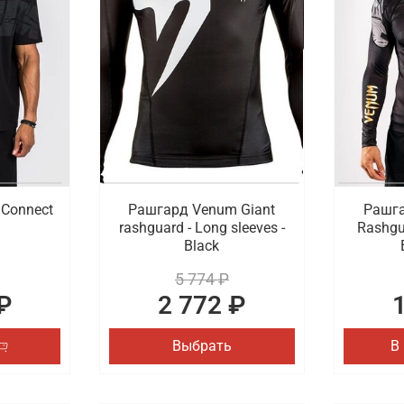
ссиональные боксерские перчатки, тематические брелоки,
сортимент бренда расширен стильными и функциональными
шем магазине.
m с быстрой доставкой в Волгограде
купить спортивную одежду и экипировку от Venum. Переход
ренда. Проводится быстрая и удобная доставка оформлен
Connect
Рашгард Venum Giant
Рашга
rashguard - Long sleeves -
Rashgu
Black
5 774 ₽
₽
2 772 ₽
Выбрать
В