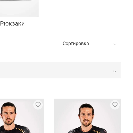
 Рюкзаки
рекрасно понимали потребности спортсменов.
ставительство находится в США и Франции.
, экипировка – на заводах Venum в Таиланде,