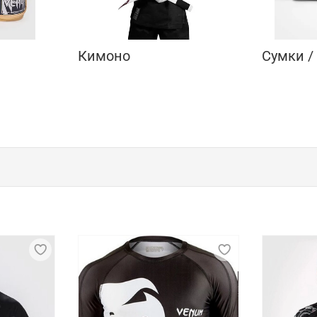
Кимоно
Сумки /
ренда Venum
enum. Основатели бренда – бойцы джиу-джитсу, которые п
детали – это главная особенность продукции марки. Пред
дежда производится на мощностях Venum в Бразилии и КНР