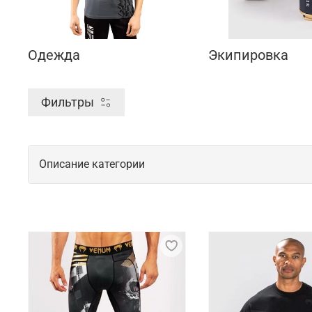
Одежда
Экипировка
Фильтры
Описание категории
Одежда и экипировка для спорта от б
В 2006 году в Бразилии была основана компания V
Новые технологии разработки, внимание к каждой 
Поставка продукции осуществляется из Франции. О
КНР.