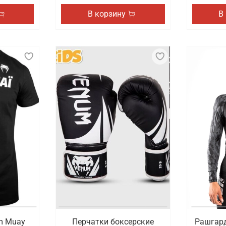
В корзину
В
m Muay
Перчатки боксерские
Рашгард