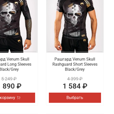
 бинты для бокса, а также майки,
 поло, рашгардами, боксерскими капами,
ите в каталог, чтобы выбрать для себя лучший
ных онлайн заказов по Волгограду.
рд Venum Skull
Рашгард Venum Skull
ard Long Sleeves
Rashguard Short Sleeves
Black/Grey
Black/Grey
5 249 ₽
4 399 ₽
1 890 ₽
1 584 ₽
 корзину
Выбрать