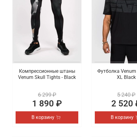
Что мы предлагаем на выбор
Компания Venum готова предложить на выбор профе
компрессионные штаны, футболки и толстовки. Ас
свитшотами и шапками. Все это можно найти в на
Где заказать спортивные товары Venu
В интернет-магазине Octagon Shop можно выгодно 
вариант из оригинальных коллекций популярного б
Компрессионные штаны
Футболка Venum 
Venum Skull Tights - Black
XL Black
6 299 ₽
5 240 ₽
1 890 ₽
2 520 
В корзину
В корзину