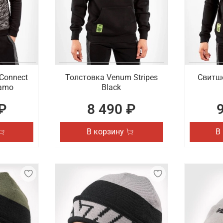
Connect
Толстовка Venum Stripes
Свитшо
Camo
Black
₽
8 490 ₽
В корзину
В