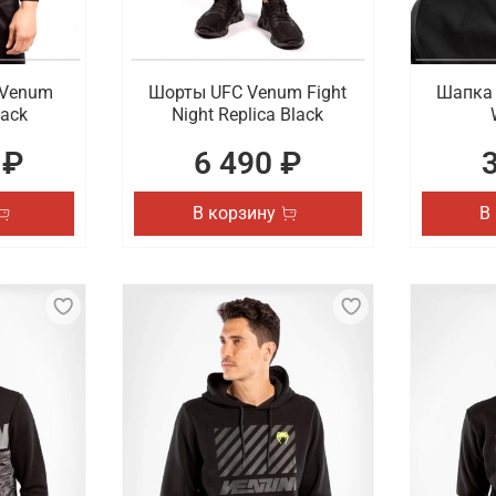
 Venum
Шорты UFC Venum Fight
Шапка 
lack
Night Replica Black
 ₽
6 490 ₽
В корзину
В