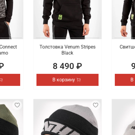
Connect
Толстовка Venum Stripes
Свитшо
Camo
Black
₽
8 490 ₽
В корзину
В