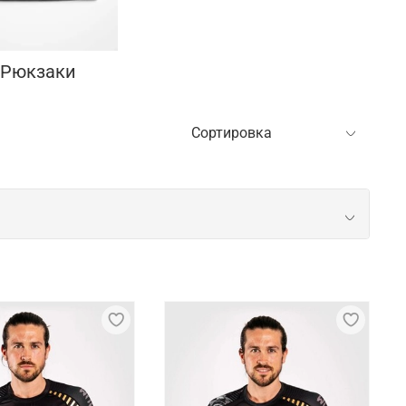
 Рюкзаки
рекрасно понимали потребности спортсменов.
ставительство находится в США и Франции.
, экипировка – на заводах Venum в Таиланде,