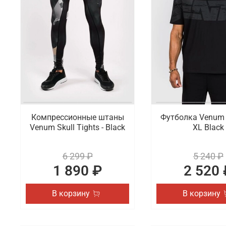
Что мы предлагаем на выбор
Компания Venum готова предложить на выбор профе
компрессионные штаны, футболки и толстовки. Ас
свитшотами и шапками. Все это можно найти в на
Где заказать спортивные товары Venu
В интернет-магазине Octagon Shop можно выгодно 
вариант из оригинальных коллекций популярного б
Компрессионные штаны
Футболка Venum 
Venum Skull Tights - Black
XL Black
6 299 ₽
5 240 ₽
1 890 ₽
2 520 
В корзину
В корзину