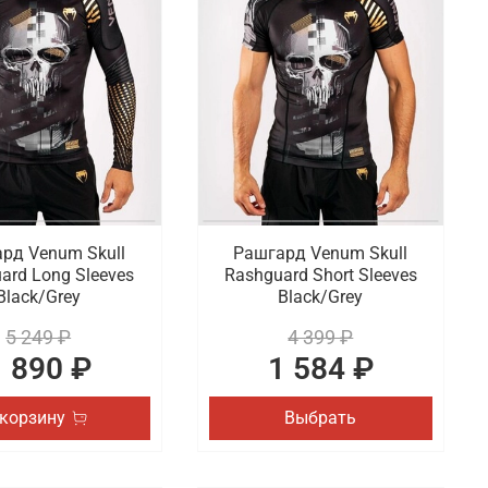
 бинты для бокса, а также майки,
 поло, рашгардами, боксерскими капами,
ите в каталог, чтобы выбрать для себя лучший
ых онлайн заказов по Кургану.
рд Venum Skull
Рашгард Venum Skull
ard Long Sleeves
Rashguard Short Sleeves
Black/Grey
Black/Grey
5 249 ₽
4 399 ₽
1 890 ₽
1 584 ₽
 корзину
Выбрать