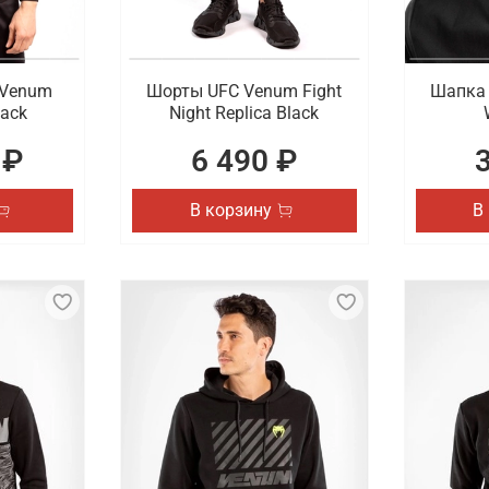
 Venum
Шорты UFC Venum Fight
Шапка 
lack
Night Replica Black
 ₽
6 490 ₽
В корзину
В