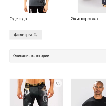
Одежда
Экипировка
Фильтры
Описание категории
Одежда и экипировка для спорта от б
В 2006 году в Бразилии была основана компания V
Новые технологии разработки, внимание к каждой 
Поставка продукции осуществляется из Франции. О
КНР.