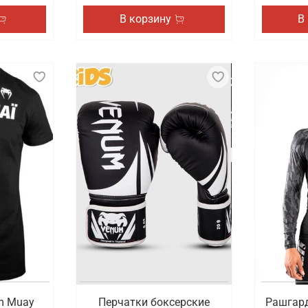
В корзину
В
m Muay
Перчатки боксерские
Рашгард