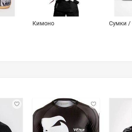
Кимоно
Сумки /
ренда Venum
enum. Основатели бренда – бойцы джиу-джитсу, которые п
детали – это главная особенность продукции марки. Пред
дежда производится на мощностях Venum в Бразилии и КНР