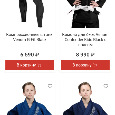
Компрессионные штаны
Кимоно для бжж Venum
Venum G-Fit Black
Contender Kids Black с
поясом
6 590 ₽
8 990 ₽
В корзину
В корзину