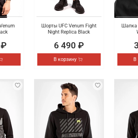
 Venum
Шорты UFC Venum Fight
Шапка 
lack
Night Replica Black
 ₽
6 490 ₽
В корзину
В