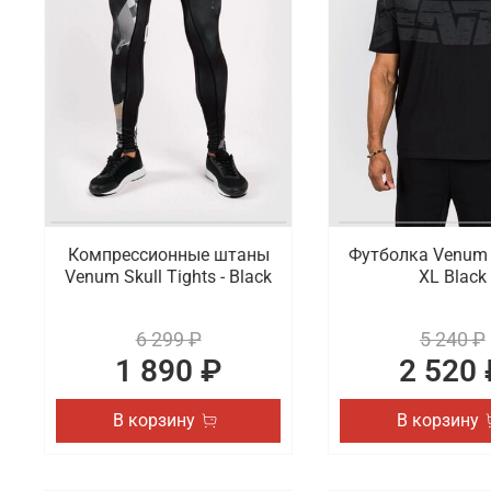
Что мы предлагаем на выбор
Компания Venum готова предложить на выбор профе
компрессионные штаны, футболки и толстовки. Ас
свитшотами и шапками. Все это можно найти в на
Где заказать спортивные товары Venu
В интернет-магазине Octagon Shop можно выгодно 
вариант из оригинальных коллекций популярного б
Компрессионные штаны
Футболка Venum 
Venum Skull Tights - Black
XL Black
6 299 ₽
5 240 ₽
1 890 ₽
2 520 
В корзину
В корзину