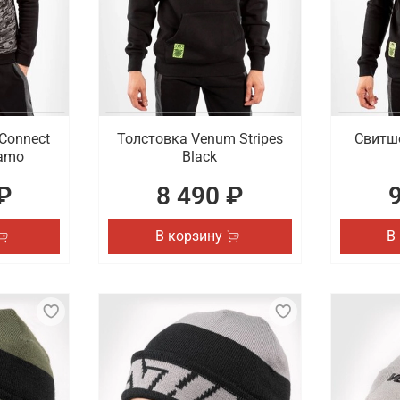
Connect
Толстовка Venum Stripes
Свитшо
Camo
Black
₽
8 490 ₽
В корзину
В