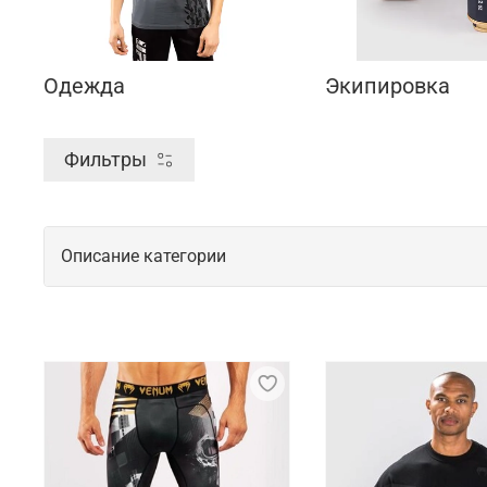
Одежда
Экипировка
Фильтры
Описание категории
Одежда и экипировка для спорта от б
В 2006 году в Бразилии была основана компания V
Новые технологии разработки, внимание к каждой 
Поставка продукции осуществляется из Франции. О
КНР.