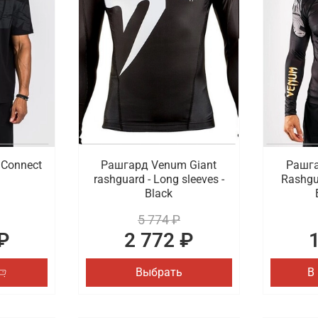
ссиональные боксерские перчатки, тематические брелоки,
сортимент бренда расширен стильными и функциональными
шем магазине.
m с быстрой доставкой в Казани
купить спортивную одежду и экипировку от Venum. Переход
ренда. Проводится быстрая и удобная доставка оформлен
Connect
Рашгард Venum Giant
Рашга
rashguard - Long sleeves -
Rashgu
Black
5 774 ₽
₽
2 772 ₽
Выбрать
В