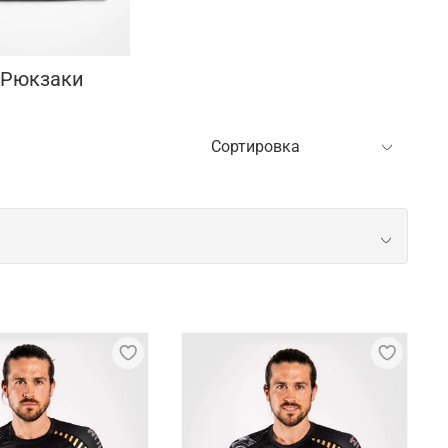
 Рюкзаки
рекрасно понимали потребности спортсменов.
ставительство находится в США и Франции.
, экипировка – на заводах Venum в Таиланде,