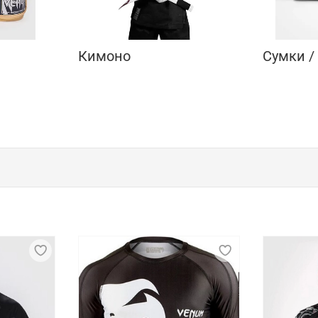
Кимоно
Сумки /
ренда Venum
enum. Основатели бренда – бойцы джиу-джитсу, которые п
детали – это главная особенность продукции марки. Пред
дежда производится на мощностях Venum в Бразилии и КНР