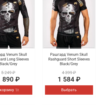
 бинты для бокса, а также майки,
 поло, рашгардами, боксерскими капами,
ите в каталог, чтобы выбрать для себя лучший
ных онлайн заказов по Казани.
рд Venum Skull
Рашгард Venum Skull
ard Long Sleeves
Rashguard Short Sleeves
Black/Grey
Black/Grey
5 249 ₽
4 399 ₽
1 890 ₽
1 584 ₽
 корзину
Выбрать