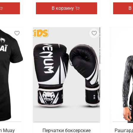
В корзину
В
m Muay
Перчатки боксерские
Рашгард