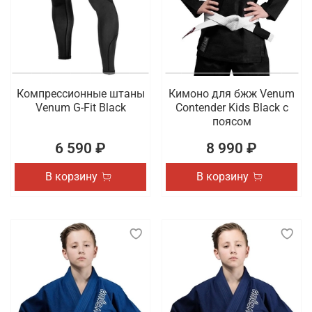
Компрессионные штаны
Кимоно для бжж Venum
Venum G-Fit Black
Contender Kids Black с
поясом
6 590 ₽
8 990 ₽
В корзину
В корзину