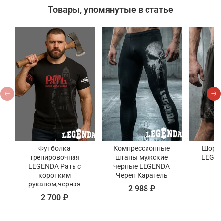
Товары, упомянутые в статье
Футболка
Компрессионные
Шорт
тренировочная
штаны мужские
LEGEN
LEGENDA Рать с
черные LEGENDA
ч
коротким
Череп Каратель
3
рукавом,черная
2 988 ₽
2 700 ₽